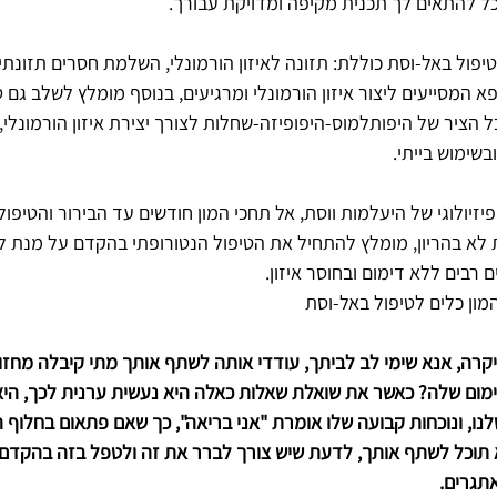
 להתאים לך תכנית מקיפה ומדויקת עבורך.
יפול באל-וסת כוללת: תזונה לאיזון הורמונלי, השלמת חסרים תזונתי
פא המסייעים ליצור איזון הורמונלי ומרגיעים, בנוסף מומלץ לשלב גם ט
 הציר של היפותלמוס-היפופיזה-שחלות לצורך יצירת איזון הורמונלי, 
בשימוש בייתי.
יזיולוגי של היעלמות ווסת, אל תחכי המון חודשים עד הבירור והטיפול
לא בהריון, מומלץ להתחיל את הטיפול הנטורופתי בהקדם על מנת ל
 רבים ללא דימום ובחוסר איזון.
 יקרה, אנא שימי לב לביתך, עודדי אותה לשתף אותך מתי קיבלה מחזור
מום שלה? כאשר את שואלת שאלות כאלה היא נעשית ערנית לכך, היא
נו, ונוכחות קבועה שלו אומרת "אני בריאה", כך שאם פתאום בחלוף 
א תוכל לשתף אותך, לדעת שיש צורך לברר את זה ולטפל בזה בהקדם,
תגרים.