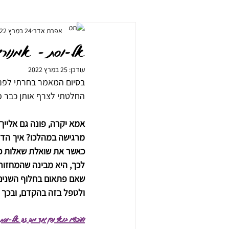
אפרת אדר
24 במרץ 2022
ארומתרפיה / שמנים אתריים
תזונה בר
אל-וסת – אמנורי
עודכן:
25 במרץ 2022
בסיום המאמר בחרתי לפנו
החלטתי לצרף אותן כבר 
אמא יקרה, פונה גם אלייך
מרגישה במהלכו? איך הדי
כאשר את שואלת שאלות כא
לכך, היא מבינה שהמחזור 
שאם פתאום בחלוף השנים 
ולטפל בזה בהקדם, ובכך 
ועכשיו בואי נבין יחד מה זה אל-וסת