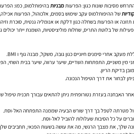
התרחש מסיבות שונות כגון: הפרעות 
מבניות 
בהיפותלמוס, כמו: הפרעות
דיות 
של ההיפותלמוס עקב שימוש בסמים, אלכוהול, הפרעות אכילה, 
תזונה או הפרעות בשחלה כגון דלקת או אנומליה גנטית, סוכרת וזיהומי
פעילות של בלוטת התריס, שחלות פוליציסטיות, השמנת ייתר יכולים גם
 מעקב אחרי סימנים חיוניים כגון גובה, משקל, מבנה גוף ו BMI.
ני מין משניים, התפתחות השדיים, שיער ערווה, שיער בבית השחי, הפ
ובן בדיקת הריון.
תן לבחור את דרך הטיפול הנכונה.
אחר האבחנה בעזרת נטורופתית ניתן להתאים עבורך תכנית טיפול שת
ול מטרתה לטפל בך דרך שורש הבעיה שממנה התפתחה האל-וסת.
ברים על כל הסיבות שעלולות להוביל לאל-וסת.
ונה שלך, את מצבך הרגשי, מה את עושה בשעות הפנאי, תחביבים שלך