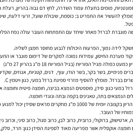
ספונטניות, מומים בתעלת עמוד השדרה, לחץ דם גבוה בהריון, רעלת הרי
לץ להעשיר את התפריט ב: כוסמת, שיבולת שועל, זרעי דלעת, שיפון,
פטל.
רישה מוגברת לברזל מאחר שיחד עם התפתחות העובר עולה נפח הפלס
שקל לידה נמוך, הפרעות היכולות לנבוע מחוסר חמצן לשליה.
קוד מערכת החיסון, עמידות נמוכה למקרים של דימום מוגבר או התערב
פולה מגיל הפוריות (בגיל הפוריות 18 מ"ג בהריון 27 מ"ג)
רים פנימיים, בשר בקר, בשר הודו, עוף,  דגים, קטניות, אגוזים, שקדים
רים בברזל. מומלץ להוסיף מזרזי ספיגת ברזל במעי, כגון ויטמין C.
ל במעי כגון: סידן, פוספטים הנמצא בביצה, חומצה פיטית וחומצה 
לים הנמצאים בתה, טאנינים בקפה ובתה ונוגדי חומצה.
 – חשוב לצרוך סידן בהריון בקצובה יומית של 1000 מ"ג מחקרים מראים שסי
עצמותיו של העובר.
ארטישוק, ברוקולי, כרובית, כרוב לבן, כרוב סגול, כרוב סיני, וכרוב ניצ
חומצה אוקסלית אשר מפריעה מאוד לספיגת הסידן כגון: תרד, סלק, ע