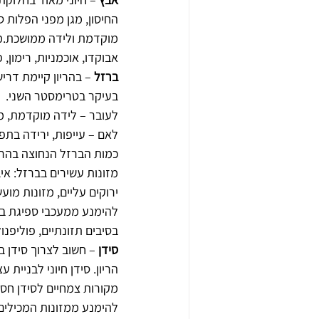
החיסון, מגן מפני הפלות 
מוקדמת ולידה ממושכת.מומ
אבוקדו, אוכמניות, רימון, 
ברזל
 – בהריון קיימת ד
בעיקר בטרימסטר השני.
לעובר – לידה מוקדמת, מ
לאם – עייפות, ירידה בתפ
כמות הברזל הנחוצה בהריון כמעט כ
מזונות עשירים בברזל: איב
ירוקים עליים, מזונות מועש
להימנע ממעכבי ספיגת ברז
בסיבים תזונתיים, פוליפנו
סידן
הריון. סידן חיוני לבניית 
מקורות צמחיים לסידן חסה, 
להימנע ממזונות המכילים 