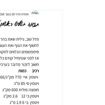
אפרת אדר
10 בנוב׳ 2018
ארומתרפיה / שמנים אתריים
תזונה בר
תזונה בשליש ראשון ל
מזל טוב, גילית שאת בהרי
לחשוף את הגוף ואת העובר
סימפטומים הנלווים לתקופה
אז לפני שנתחיל קודם כל 
חשוב לזכור מדובר בערכים
רכיב      כמות
 ויטמין  איי  770 מק"ג/IU2566
ויטמין סי 85 מ"כ
חומצה פולית 600 מק"ג
ויטמין בי 12    2.6 מק"ג
ויטמין  בי 6 1.9 מ"ג