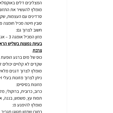
המצליבים דלים באוקסלאט, 
מומלץ להעשיר את התזונה
סרדינים עם העצמות, שקדים
סובין חיטה מכיל חומצה פ
חשוב לצרוך גם:
מזון המכיל אומגה 3 – אגוזי מלך, דג סלמון, זרעי שפתן, שמן פשתן, ברוקולי, כרוב.
בעיות נפוצות בשליש הראשו
צרבת
כוס של מים ברגע הופעת 
שקדים לא קלויים יכולים לעזור, ניתן לאכול 2-3 שקד
מומלץ לצרוך דגנים מלא
ניתן לצרוך מזונות בעלי PH בסיסי ונטרלי, לדוגמא:
מזונות בסיסיים:
כרוב, כרובית, ברוקולי, מ
תפוח עץ, משמש, בננה, אבו
מומלץ להימנע מ:
כמובן שמזון מטוגן מגביר א