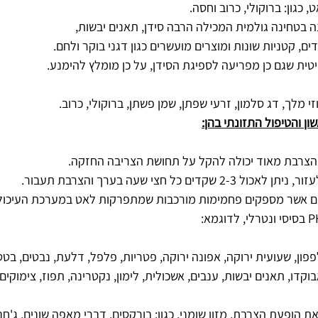
כגון: ברוקולי, כרוב וחסה.
 בטחינה גולמית המכילה הרבה סידן, תאנים יבשות,
, קטניות שונות ומוצרים מועשרים כגון דגני בוקר ולחם.
יטית שגם כן מפריעה לספיגת הסידן, על כן מומלץ להימנע.
ן והטיפול התזונתי בהן:
הצרבת מאוד יכולה להקל על תחושת הצריבה החזקה.
ים כל חצי שעה בערך והצרבת תעבור.
ים אשר מספקים פחמימות מורכבות שמתפרקות לאט במערכת העיכול
לפפון, שעועית ירוקה, אפונה ירוקה, פטריות, פלפל, דלעת, נבטים, בטט
קדו, תאנים יבשות, ענבים, אשכולית, לימון, נקטרינה, תפוז, צימוקים, 
ת הופעת הצרבת, מזון שומני, כגון: בורקסים, דברי מאפה שונים, ג'חנון 