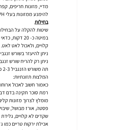
מדיי, מזונות חריפים, קפה
להימנע ממזונות בעלי PH חומצי, כגון: תירס, שזיפים, אמרנט, שיבולת שועל, קינואה, אורז לבן, שיפון, כוסמין.
בחילות
שיטות להקלה על הבחילות
במיטה כ- 20 ד
קלויים, ולאכול לאט לאט.
ניתן להיעזר בשורש זנגבי
ניתן רק להריח שורש זנגב
תה משורש הזנגביל 2-3 פעמים ביום, גם תה קמומיל  יכול לסייע בשיכוך בחילות בוקר.
המלצות תזונתיות: 
כאמור חשוב לאכול ארוחו
רמת סוכר תקינה בדם דב
מומלץ לצרוך מזונות קלים ל
פסטה, אורז מבושל, שיבול
שקדים לא קלויים, גלידת 
אכילת ירקות טריים כמו גז