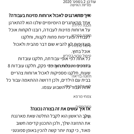
עודכן:
2 בספט׳ 2020
פוריות האישה
נטורופתיה
איך מתארגנים לאכול ארוחות מזינות בעבודה? 
אחד מהאתגרים היומיומיים שלנו הוא להתארגן 
הכנה ללידה
על ארוחות מזינות לעבודה, רובנו לוקחות אוכל 
תזונה בהיריון
לעבודה ומעדיפות פחות לקנות, וחלקנו 
מעדיפות לא להביא שום דבר מהבית ולאכול 
טיפולים בהיריון
אוכל בחוץ.
טיפול טבעי בהיריון
כל אחת לפי אופי עבודתה, חלקנו עובדות 
בדרכים ואוכלות תוך כדי פקק, חלקנו עובדות 8 
ארומתרפיה / שמנים אתריים
שעות, חלקנו מספיקות לאכול ארוחות צהריים 
תזונה בריאה
בבית עם הילדים, ולכן דרושה ההתאמה עבור כל 
ליווי בלידה - דולה
אחת ועבור כל השבוע עצמו.
צמחי מרפא
נטורופתיה
אז איך עושים את זה בצורה נכונה?
שלב הראשון הוא לקבל החלטה שאת מארגנת 
הריון
את התזונה שלך, ולכן התכנון קדימה חשוב 
מאוד, כי קצת יותר קשה להכין באופן ספונטני 