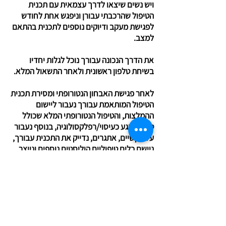
ויש נשים שיצאו לדרך עצמאית עם תכנית
הטיפול שהרכבתי עבורן וניפגש אחת לחודש
לפגישת מעקב ודיוקים נוספים לתכנית בהתאם
למצב.
את הדרך הנכונה עבורך נוכל לגלות יחדיו
בשיחת טלפון ראשונית ולאחר התשאול המלא.
לאחר פגישת האבחון הנטורופתי ומסירת תכנית
הטיפול המותאמת עבורך נעבור ליישום
ההמלצות, והטיפול הנטורופתי המלא שכולל
טיפולי מגע כעיסוי/רפלקסולוגיה, בנוסף נעבור
על הקשיים, אתגרים, נדייק את התכנית עבורך,
ניישם כלים טיפוליים הוליסטים נוספים ונייצר
מרחב טיפולי ליצירת אורח חיים בריא שיישאר
איתך לאורך זמן.
עלות מפגש 350 ש"ח, ברכישת סדרת טיפולים
של 6 מפגשים 1900 ש"ח ניתן לחלק ל 3
תשלומים.