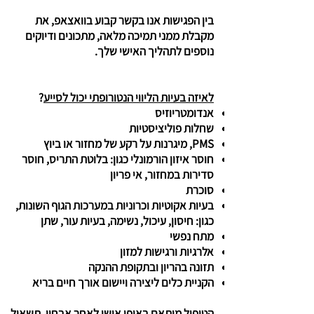
בין הפגישות אנו בקשר קבוע בוואצאפ, את
מקבלת ממני תמיכה מלאה, מתכונים ודיוקים
נוספים לתהליך האישי שלך.
לאיזה בעיות הליווי הנטורופתי יכול לסייע
?
אנדומטריוזיס
שחלות פוליציסטיות
PMS, מיגרנות על רקע של מחזור או ביוץ
חוסר איזון הורמונלי כגון: בלוטת התריס, חוסר
סדירות במחזור, אי פריון
סוכרת
בעיות אקוטיות וכרוניות במערכות הגוף השונות,
כגון: חיסון, עיכול, נשימה, בעיות עור, שתן
מתח נפשי
אלרגיות ורגישות למזון
תזונה בהריון ובתקופת ההנקה
הקניית כלים ליצירה ויישום אורך חיים בריא
הטיפול מותאם
באופן אישי לאחר אבחון, תשאול