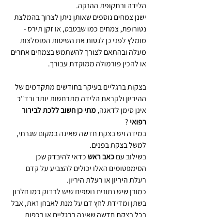
הלידה ובתקופת ההנקה.
ישנן צמחים נוספים שאותן ניתן לצרוך בהמלצת 
נטורופת, צמחים כמו שבטבט, או זקן תירס - 
מומלץ לפני כן לנסות את השיטות המומלצות 
מעלה ובהתאם לצורך להשתמש בצמחים אחרים 
או להכין פורמולה ממוקדת עבורך.
בצקות ברגליים בעיקר בחודשים מתקדמים של 
ההיריון ולקראת הלידה מתרחשות יותר ובד"כ 
אינן סימן לדאגה, 
מתי כן חשוב ללכת לבירור 
רפואי
 ? 
במידה ויש בצקת חדשה שאינה במקום שגרתי, 
למשל בצקת בפנים. 
בשילוב עם 
כאב ראש
 כדאי להיבדק שכן 
הסימפטומים האלו יכולים להצביע על קדם 
רעלת היריון או רעלת היריון. 
כמובן שיש נתונים נוספים שיש לבדוק כמו חלבון 
בשתן ומדידת לחץ דם על מנת לאבחן זאת, אבל 
בכל בצקת חדשה שאינה ברגליים או בכפות 