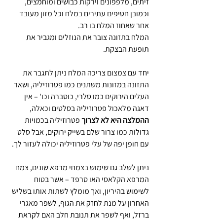
זיתים, מלפפונים וירקות כבושים ומוחמצים, 
וכמובן חטיפים עתירים במלח וכל מזון מעובד 
אחר שאחוז המלח בו רב.
המלח בתזונה צובר את הנוזלים ומגביר את 
תופעת הבצקת. 
יחד עם צמצום צריכה המלח ניתן לתגבר את 
התזונה במזונות משתנים כמו פטרוזיליה, ושאר 
העלים הירוקים כמו סלרי, כוסברה וכו' – אין 
דאגה מלאכול פטרוזיליה בסלטים וכאלה, 
ההמלצה היא לא לצרוך 
פטרוזיליה בכמויות 
גדולות כמו צרור שלם בשייק ירוקים, אבל סלט 
עם חופן יפה של עלי פטרוזיליה יכולה לעזור לך. 
ניתן לשלב גם שימוש בצמחי מרפא שונים, צמח 
המרפא הקלאסי האו סרפד – אשר בטוח 
לשימוש בהיריון, ואך מומלץ לשתות אותו בשליש 
האחרון על מנת לחזק את הגוף, לשפר מאגרי 
ברזל, ואף לשפר את תנובת חלב האם לקראת 