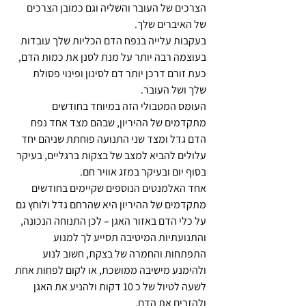
הצרכים של העובר והשליה וגם כמובן הצרכים 
של האיברים שלך.
בעקבות עלייה בנפח הדם הכליות שלך עובדות 
בעוצמה רבה יותר על מנת לסנן את כמות הדם, 
כעת זורם דרכן יותר דם לסינון ופינוי פסולת 
שלך ושל העובר.
העומס המטבולי הזה במיוחד בחודשים 
מתקדמים של ההיריון, שבהם מצד אחד נפח 
הדם גדל ומצד שני התנועה פוחתת שניהם יחד 
עלולים להביא למצב של בצקות ברגליים, בעיקר 
בסוף יום ובעיקר במזג אוויר חם.
אחד האלמנטים הנוספים שקיימים בחודשים 
מתקדמים של ההיריון היא שהרחם גדל ולוחץ גם 
על כלי הדם באזור האגן – לכן התנוחה הנכונה, 
והתנועתיות המיטיבה תסייע לך למנוע 
התפתחות והחמרה של בצקת, חשוב לנוע 
ולהימנע מישיבה ממושכת, או לקום לפחות אחת 
לשעה לטיול של כ 10 דקות ולהניע את האגן 
ולהזרים את הדם. 