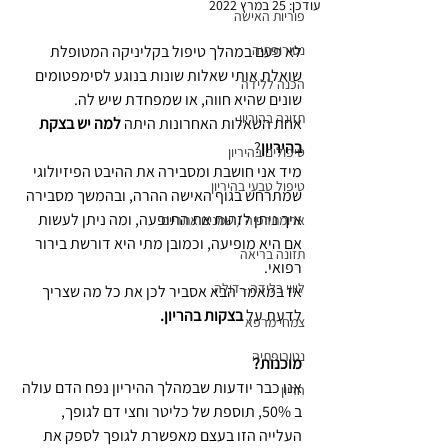
עודכן:
25 במרץ 2022
פוריות האישה
נטורופתיה
לא פעם במהלך טיפול בקליניקה המטופלת 
שואלת אותי שאלות שונות בנוגע לסימפטומים 
הכנה ללידה
שונים שהיא חווה, או שמפחדת שיש לה.
תזונה בהיריון
אחת השאלות האחרונות היתה 
למה יש בצקת 
בהיריון
? 
טיפולים בהיריון
מיד אני חושבת ומסבירה את ההיבט הפיזיולוגי 
טיפול טבעי בהיריון
שמתרחש בגוף האישה ההרה, ובהמשך מסבירה 
איך ניתן לזהות את התופעה, ומה ניתן לעשות 
ארומתרפיה / שמנים אתריים
אם היא מופיעה, וכמובן מתי היא דורשת בירור 
תזונה בריאה
רפואי. 
ליווי בלידה - דולה
אז במאמר הבא אסביר לכן את כל מה שצריך 
לדעת על 
בצקות בהריון.
צמחי מרפא
נטורופתיה
מוכנות?
אנו כבר יודעות שבמהלך ההיריון נפח הדם עולה 
הריון
ב 50%, תוספת של כליטר וחצי דם לגופך, 
העלייה הזו בעצם מאפשרת לגופך לספק את 