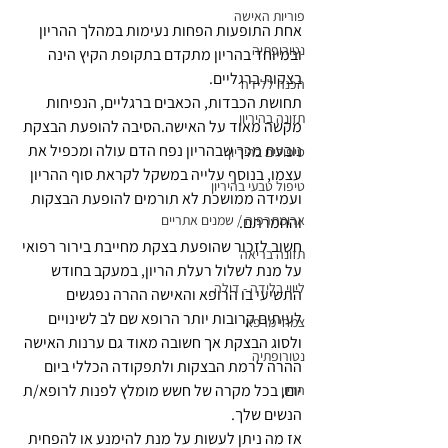
פוריות האישה
אחת התופעות הפחות נעימות במהלך ההריון 
נטורופתיה
ובמיוחד בהריון מתקדם בתקופת הקיץ הינה 
בצקות ברגליים.
הכנה ללידה
תחושת הכבדות, הכאבים ברגליים, הנפיחות 
תזונה בהיריון
מקשה מאוד על האישה.הסיבה להופעת הבצקת 
נובעת מכך שבהריון נפח הדם עולה ומכפיל את 
טיפולים בהיריון
עצמו, בנוסף עלייה במשקל לקראת סוף ההריון 
טיפול טבעי בהיריון
ועמידה ממושכת לא תורמים להופעת הבצקות 
ארומתרפיה / שמנים אתריים
והחמרתם.
חשוב לזכור שהופעת בצקת מחייבת בירור רפואי 
תזונה בריאה
על מנת לשלול רעלת הריון, במעקב בחודש 
ליווי בלידה - דולה
התשיעי בו הרופא והאישה ההרה נפגשים 
לעיתים קרובות יותר הרופא שם לב לשינויים 
צמחי מרפא
ולסוג הבצקת אך חשובה מאוד גם ערנות האישה 
נטורופתיה
ההרה לרמת הבצקות ולתפקודה הכללי ביום 
יום, בכל מקרה של חשש מומלץ לפנות לרופא/ת 
הריון
הנשים שלך.
אז מה ניתן לעשות על מנת להימנע או להפחית 