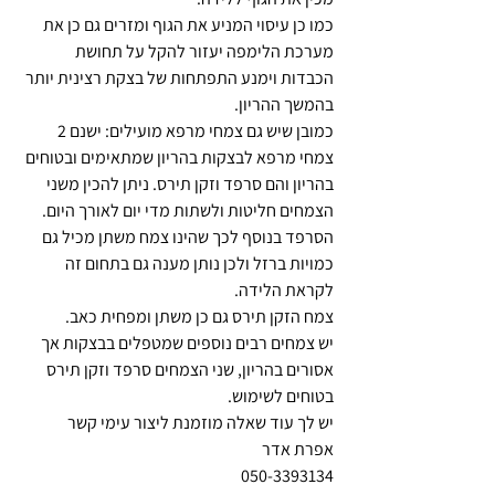
כמו כן עיסוי המניע את הגוף ומזרים גם כן את 
מערכת הלימפה יעזור להקל על תחושת 
הכבדות וימנע התפתחות של בצקת רצינית יותר 
בהמשך ההריון.
כמובן שיש גם צמחי מרפא מועילים: ישנם 2 
צמחי מרפא לבצקות בהריון שמתאימים ובטוחים 
בהריון והם סרפד וזקן תירס. ניתן להכין משני 
הצמחים חליטות ולשתות מדי יום לאורך היום. 
הסרפד בנוסף לכך שהינו צמח משתן מכיל גם 
כמויות ברזל ולכן נותן מענה גם בתחום זה 
לקראת הלידה.
צמח הזקן תירס גם כן משתן ומפחית כאב.
יש צמחים רבים נוספים שמטפלים בבצקות אך 
אסורים בהריון, שני הצמחים סרפד וזקן תירס 
בטוחים לשימוש.
יש לך עוד שאלה מוזמנת ליצור עימי קשר
אפרת אדר
050-3393134