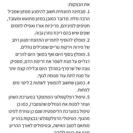
את הבצקות:
1. מבחינה תזונתית חשוב להימנע ממזון שמכיל 
הרבה מלח. מדובר כמובן במזון מתועש ומעובד, 
חטיפים למיניהם, פריכיות אורז ואפילו לחמים 
שונים שיש בהם ריכוז נתרן גבוה.
2. מומלץ להוסיף לתפריט התזונתי מגוון רחב 
של פירות וירקות טריים שמכילים נוזלים.
3. מומלץ בסוף היום ואף במשך היום להרים 
רגליים על מנת לשפר את זרימת הדם, מספיק 
גובה של שרפרף במהלך היום ובלילה קצת יותר 
על מנת לתת עוד מנוחה לגוף.
4. כמובן שחשוב להמשיך לשתות 2 ליטר מים 
לפחות.
5. טיפול רפלקסולוגי המתמקד במערכת השתן 
ועוזר לפנות את הנוזלים שהצטברו, כמו כן 
טיפול במערכת הלימפטית שגם כן עוזרת לפינו 
מהגוף. הטיפולי הרפלקסולוגי בבצקות בהריון 
מותאם למצב האישה, ובטיפולים לאורך ההריון 
מכין את הגוף ללידה.